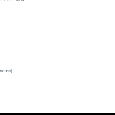
custica e archi
ncluso)