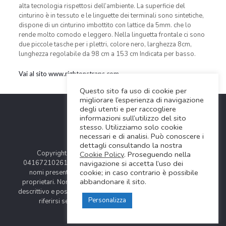
alta tecnologia rispettosi dell’ambiente. La superficie del
cinturino è in tessuto e le linguette dei terminali sono sintetiche,
dispone di un cinturino imbottito con lattice da 5mm. che lo
rende molto comodo e leggero. Nella linguetta frontale ci sono
due piccole tasche per i plettri, colore nero, larghezza 8cm,
lunghezza regolabile da 98 cm a 153 cm Indicata per basso.
Vai al sito www.rightonstraps.com
Questo sito fa uso di cookie per
migliorare l’esperienza di navigazione
degli utenti e per raccogliere
informazioni sull’utilizzo del sito
stesso. Utilizziamo solo cookie
necessari e di analisi. Può conoscere i
dettagli consultando la nostra
Copyright © 2024 Soundwave Distribution Srl - P.I.
Cookie Policy
. Proseguendo nella
04167210261 |
COOKIES POLICY
| Tutti i marchi, i prodotti e i
navigazione si accetta l’uso dei
cookie; in caso contrario è possibile
nomi presentati in questo sito sono registrati dai legittimi
abbandonare il sito.
proprietari. Nomi e caratteristiche sono citati solamente al fine
descrittivo e possono variare senza obbligo di preavviso, quindi
Personalizza
riferirsi sempre ai siti web dei rispettivi costruttori.