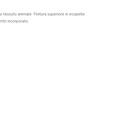
presentati in questo sito sono registrati dai legittimi
ndi riferirsi sempre ai siti web dei rispettivi
si tessuto animale. Finitura superiore in ecopelle
ettri incorporato.