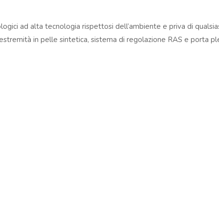
04167210261 |
COOKIES POLICY
| Tutti i marchi, i prodotti e i nomi 
 al fine descrittivo e possono variare senza obbligo di preavviso, qui
logici ad alta tecnologia rispettosi dell’ambiente e priva di qualsia
, estremità in pelle sintetica, sistema di regolazione RAS e porta pl