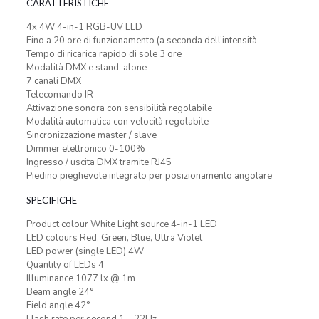
CARATTERISTICHE
4x 4W 4-in-1 RGB-UV LED
Fino a 20 ore di funzionamento (a seconda dell’intensità
Tempo di ricarica rapido di sole 3 ore
Modalità DMX e stand-alone
7 canali DMX
Telecomando IR
Attivazione sonora con sensibilità regolabile
Modalità automatica con velocità regolabile
Sincronizzazione master / slave
Dimmer elettronico 0-100%
Ingresso / uscita DMX tramite RJ45
Piedino pieghevole integrato per posizionamento angolare
SPECIFICHE
Product colour White Light source 4-in-1 LED
LED colours Red, Green, Blue, Ultra Violet
LED power (single LED) 4W
Quantity of LEDs 4
Illuminance 1077 lx @ 1m
Beam angle 24°
Field angle 42°