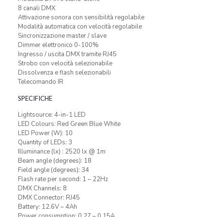
8 canali DMX
Attivazione sonora con sensibilità regolabile
Modalità automatica con velocità regolabile
Sincronizzazione master / slave
Dimmer elettronico 0-100%
Ingresso / uscita DMX tramite RJ45
Strobo con velocità selezionabile
Dissolvenza e flash selezionabili
Telecomando IR
SPECIFICHE
Lightsource: 4-in-1 LED
LED Colours: Red Green Blue White
LED Power (W): 10
Quantity of LEDs: 3
Illuminance (lx) : 2520 lx @ 1m
Beam angle (degrees): 18
Field angle (degrees): 34
Flash rate per second: 1 – 22Hz
DMX Channels: 8
DMX Connector: RJ45
Battery: 12.6V – 4Ah
Power consumption: 0.27 – 0.15A