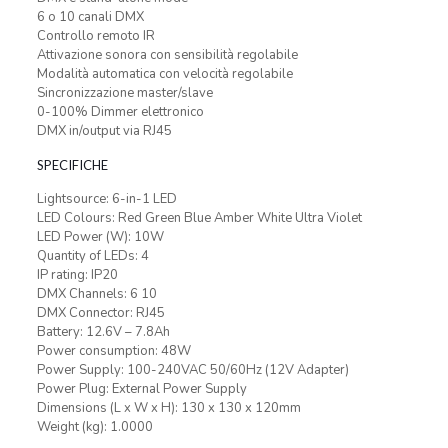
6 o 10 canali DMX
Controllo remoto IR
Attivazione sonora con sensibilità regolabile
Modalità automatica con velocità regolabile
Sincronizzazione master/slave
0-100% Dimmer elettronico
DMX in/output via RJ45
SPECIFICHE
Lightsource: 6-in-1 LED
LED Colours: Red Green Blue Amber White Ultra Violet
LED Power (W): 10W
Quantity of LEDs: 4
IP rating: IP20
DMX Channels: 6 10
DMX Connector: RJ45
Battery: 12.6V – 7.8Ah
Power consumption: 48W
Power Supply: 100-240VAC 50/60Hz (12V Adapter)
Power Plug: External Power Supply
Dimensions (L x W x H): 130 x 130 x 120mm
Weight (kg): 1.0000