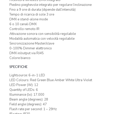
Ricevitore wireless DMX integrato
Piedino pieghevole integrato per regolare l’inclinazione
Fino a 9 ore di durata (dipende dall’intensità)
Tempo di ricarica di sole 3 ore
DMX e stand-alone mode
6 o 10 canali DMX
Controllo remoto IR
Attivazione sonora con sensibilità regolabile
Modalità automatica con velocità regolabile
Sincronizzazione Master/slave
0-100% Dimmer elettronico
DMX in/output via RJ45
Colore bianco
SPECIFICHE
Lightsource: 6-in-1 LED
LED Colours: Red Green Blue Amber White Ultra Violet
LED Power (W): 12
Quantity of LEDs: 6
Illuminance (lx): 17.000
Beam angle (degrees): 28
Field angle (degrees): 47
Flash rate per second: 1 – 29Hz