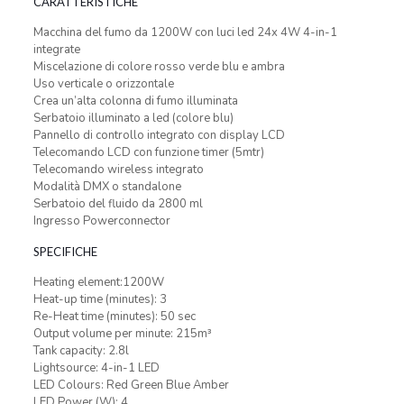
CARATTERISTICHE
Macchina del fumo da 1200W con luci led 24x 4W 4-in-1
integrate
Miscelazione di colore rosso verde blu e ambra
Uso verticale o orizzontale
Crea un’alta colonna di fumo illuminata
Serbatoio illuminato a led (colore blu)
Pannello di controllo integrato con display LCD
Telecomando LCD con funzione timer (5mtr)
Telecomando wireless integrato
Modalità DMX o standalone
Serbatoio del fluido da 2800 ml
Ingresso Powerconnector
SPECIFICHE
Heating element:1200W
Heat-up time (minutes): 3
Re-Heat time (minutes): 50 sec
Output volume per minute: 215m³
Tank capacity: 2.8l
Lightsource: 4-in-1 LED
LED Colours: Red Green Blue Amber
LED Power (W): 4