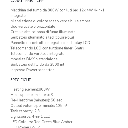
CARATTERISTICHE
Macchina del fumo da 800W con luci led 12x 4W 4-in-1
integrate
Miscelazione di colore rosso verde blu e ambra
Uso verticale o orizzontale
Crea un’alta colonna di fumo illuminata
Serbatoio illuminato a led (colore blu)
Pannello di controllo integrato con display LCD
Telecomando LCD con funzione timer (5mtr)
Telecomando wireless integrato
modalità DMX o standalone
Serbatoio del fluido da 2800 ml
Ingresso Powerconnector
SPECIFICHE
Heating element:800W
Heat-up time (minutes): 3
Re-Heat time (minutes): 50 sec
Output volume per minute: 125m³
Tank capacity: 2.8l
Lightsource: 4-in-1 LED
LED Colours: Red Green Blue Amber
LED Power (W): 4