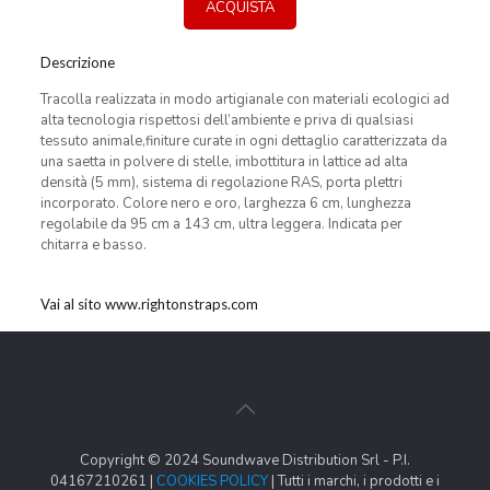
ACQUISTA
Descrizione
Tracolla realizzata in modo artigianale con materiali ecologici ad
alta tecnologia rispettosi dell’ambiente e priva di qualsiasi
tessuto animale,finiture curate in ogni dettaglio caratterizzata da
una saetta in polvere di stelle, imbottitura in lattice ad alta
densità (5 mm), sistema di regolazione RAS, porta plettri
incorporato. Colore nero e oro, larghezza 6 cm, lunghezza
regolabile da 95 cm a 143 cm, ultra leggera. Indicata per
chitarra e basso.
Vai al sito www.rightonstraps.com
Copyright © 2024 Soundwave Distribution Srl - P.I.
04167210261 |
COOKIES POLICY
| Tutti i marchi, i prodotti e i