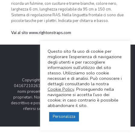
ricorda un fulmine, con cuciture e trame bianche, colore nero,
larghezza 6 cm, lunghezza regolabile da 95 cm a 150 cm.
Sistema di regolazione RAS. Nella linguetta frontale ci sono due
piccole tasche per i plettri. Indicata per chitarra e basso.
Vai al sito www.rightonstraps.com
Questo sito fa uso di cookie per
migliorare l’esperienza di navigazione
degli utenti e per raccogliere
informazioni sull’utilizzo del sito
stesso. Utilizziamo solo cookie
necessari e di analisi. Può conoscere i
Copyright © 2024 Soundwave Distribution Srl - P.I.
dettagli consultando la nostra
04167210261 |
COOKIES POLICY
| Tutti i marchi, i prodotti e i
Cookie Policy
. Proseguendo nella
nomi presentati in questo sito sono registrati dai legittimi
navigazione si accetta l’uso dei
proprietari. Nomi e caratteristiche sono citati solamente al fine
cookie; in caso contrario è possibile
descrittivo e possono variare senza obbligo di preavviso, quindi
abbandonare il sito.
riferirsi sempre ai siti web dei rispettivi costruttori.
Personalizza