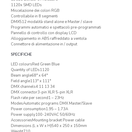
1120x SMD LEDs
Miscelazione dei colori RGB
Controllabile in 8 segmenti
DMX512 modalità stand alone e Master / slave
Programmi automatici e spettacoli pre-programmati
Pannello di controllo con display LCD
Alloggiamento in ABS raffreddato a ventola
Connettore di alimentazione in / output
SPECIFICHE
LED coloursRed Green Blue
Quantity of LEDs1120
Beam angle68° x 64°
Field angle113° x 111°
DMX channels4 11 13 34
DMX connector3-pin XLR 5-pin XLR
Flash rate per second1 – 23Hz
ModesAutomatic programs DMX Master/Slave
Power consumption1.95 – 1.73A
Power supply100-240VAC 50/60Hz
AccessoriesMounting bracket Power cable
Dimensions (L x W x H)540 x 250 x 150mm
Weight710