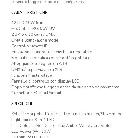
essendo leggero e facile da configurare.
CARATTERISTICHE
12 LED 10W 6-in-
Mix Colore RGBAW-UV
2 3 4 6 o 10 canali DMX
DMX e Stand-alone mode
Controllo remoto IR
Attivazione sonora con sensibilità regolabile
Modalità automatica con velocità regolabile
Alloggiamento leggero in ABS
DMX in/output via 3-pin XLR
Funzione Master/slave
Pannello di controllo con display LED
Doppie staffe che fungono anche da supporto da pavimento
Connettore IEC input/output
SPECIFICHE
Select the supplied features: The item has master/Slave mode
Lightsource: 6-in-1 LED
LED Colours: Red Green Blue Amber White Ultra Violet
LED Power (W): 10W
Quantity of LEDs: 12