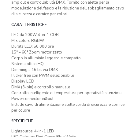
amp out e controllabilità DMX. Fornito con alette per la
modellazione del fascio e la riduzione dell’abbagliamento cavo
di sicurezza e cornice per colori.
CARATTERISTICHE
LED da 200W 4-in-1 COB
Mix colore RGBW
Durata LED: 50.000 ore
15° – 60° Zoom motorizzato
Corpo in alluminio leggero e compatto
Sistema ottico HQ
Dimming a 16 bit via DMX
Flicker free con PWM selezionabile
Display LCD
DMX (3-pin) e controllo manuale
Controllo inteIligente di temperatura per operatività silenziosa
Powerconnector in&out
Include cavo di alimentazione alette corda di sicurezza e cornice
per colore
SPECIFICHE
Lightsource: 4-in-1 LED