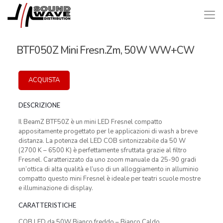
BTF050Z Mini Fresn.Zm, 50W WW+CW
ACQUISTA
DESCRIZIONE
Il BeamZ BTF50Z è un mini LED Fresnel compatto
appositamente progettato per le applicazioni di wash a breve
distanza. La potenza del LED COB sintonizzabile da 50 W
(2700 K – 6500 K) è perfettamente sfruttata grazie al filtro
Fresnel. Caratterizzato da uno zoom manuale da 25-90 gradi
un’ottica di alta qualità e l’uso di un alloggiamento in alluminio
compatto questo mini Fresnel è ideale per teatri scuole mostre
e illuminazione di display.
CARATTERISTICHE
COB LED da 50W Bianco freddo – Bianco Caldo