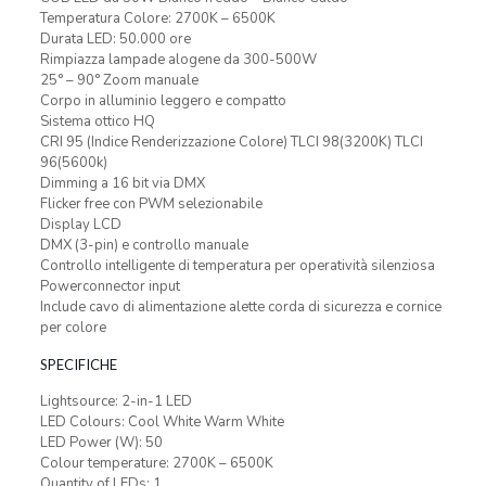
Temperatura Colore: 2700K – 6500K
Durata LED: 50.000 ore
Rimpiazza lampade alogene da 300-500W
25° – 90° Zoom manuale
Corpo in alluminio leggero e compatto
Sistema ottico HQ
CRI 95 (Indice Renderizzazione Colore) TLCI 98(3200K) TLCI
96(5600k)
Dimming a 16 bit via DMX
Flicker free con PWM selezionabile
Display LCD
DMX (3-pin) e controllo manuale
Controllo inteIligente di temperatura per operatività silenziosa
Powerconnector input
Include cavo di alimentazione alette corda di sicurezza e cornice
per colore
SPECIFICHE
Lightsource: 2-in-1 LED
LED Colours: Cool White Warm White
LED Power (W): 50
Colour temperature: 2700K – 6500K
Quantity of LEDs: 1