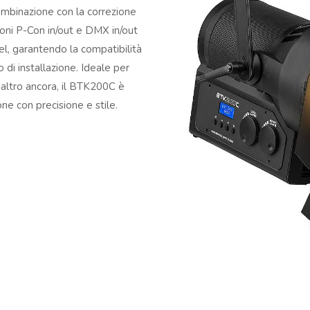
 combinazione con la correzione
oni P-Con in/out e DMX in/out
l, garantendo la compatibilità
 di installazione. Ideale per
 e altro ancora, il BTK200C è
ne con precisione e stile.