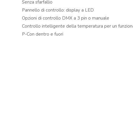
Senza sfarfallio
Copyright © 2024 Soundwave Distribution Srl - P.I. 
Pannello di controllo: display a LED
proprietari. Nomi e caratteristiche sono citati solamente
Opzioni di controllo DMX a 3 pin o manuale
costruttori.
Controllo intelligente della temperatura per un funzio
P-Con dentro e fuori
Incluso cavo di alimentazione e aletta
SPECIFICHE
Product colour Black
Light source Single colour LED
Colour temperature 3000K
LED colours Warm White
Quantity of LEDs 1
Beam angle: Min 15°
Beam angle: Max 46°
Illuminance 93.261 lx @ 1m
Flash rate per second 1 – 19Hz