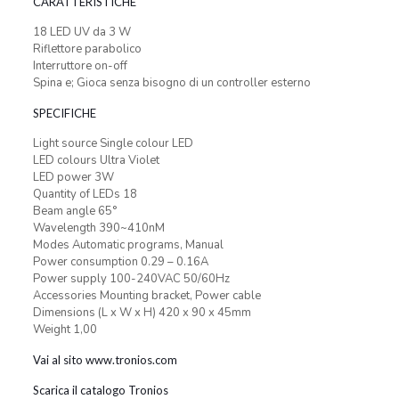
CARATTERISTICHE
18 LED UV da 3 W
Riflettore parabolico
Interruttore on-off
Spina e; Gioca senza bisogno di un controller esterno
SPECIFICHE
Light source Single colour LED
LED colours Ultra Violet
LED power 3W
Quantity of LEDs 18
Beam angle 65°
Wavelength 390~410nM
Modes Automatic programs, Manual
Power consumption 0.29 – 0.16A
Power supply 100-240VAC 50/60Hz
Accessories Mounting bracket, Power cable
Dimensions (L x W x H) 420 x 90 x 45mm
Weight 1,00
Vai al sito www.tronios.com
Scarica il catalogo Tronios