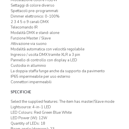
Miscelazione colore RGBW
Settaggi di colore diverso
Spettacoli pre-programmati
Dimmer elettronico: 0-100%
2 3 4 5 o 9 canali DMX
Telecomando IR
Modalità DMX e stand-alone
Funzione Master / Slave
Attivazione via suono
Modalità automatica con velocità regolabile
Ingresso / uscita DMX tramite XLR a 3 pin
Pannello di controllo con display a LED
Custodia in alluminio
La doppia staffa funge anche da supporto da pavimento
IP65 impermeabile per uso esterno
Connettori impermeabili
SPECIFICHE
Select the supplied features: The item has master/Slave mode
Lightsource: 4-in-1 LED
LED Colours: Red Green Blue White
LED Power (W): 12W
Quantity of LEDs: 18