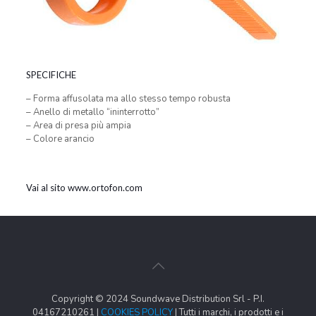
SPECIFICHE
– Forma affusolata ma allo stesso tempo robusta
– Anello di metallo “ininterrotto”
– Area di presa più ampia
– Colore arancio
Vai al sito www.ortofon.com
Copyright © 2024 Soundwave Distribution Srl - P.I.
04167210261 |
COOKIES POLICY
| Tutti i marchi, i prodotti e i