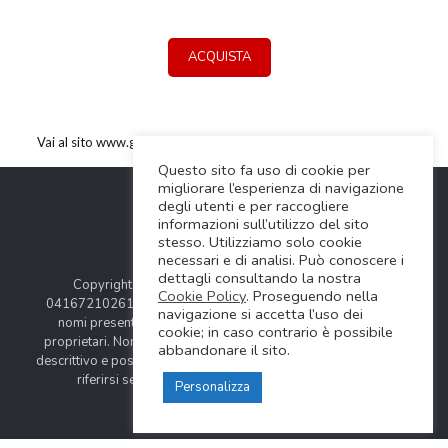
ACQUISTA
Vai al sito www.glorious.de
Questo sito fa uso di cookie per
migliorare l’esperienza di navigazione
degli utenti e per raccogliere
informazioni sull’utilizzo del sito
stesso. Utilizziamo solo cookie
necessari e di analisi. Può conoscere i
dettagli consultando la nostra
Copyright © 2024 Soundwave Distribution Srl - P.I.
Cookie Policy
. Proseguendo nella
04167210261 |
COOKIES POLICY
| Tutti i marchi, i prodotti e i
navigazione si accetta l’uso dei
nomi presentati in questo sito sono registrati dai legittimi
cookie; in caso contrario è possibile
proprietari. Nomi e caratteristiche sono citati solamente al fine
abbandonare il sito.
descrittivo e possono variare senza obbligo di preavviso, quindi
riferirsi sempre ai siti web dei rispettivi costruttori.
Personalizza