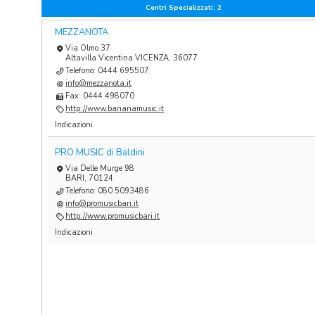
Centri Specializzati:
2
MEZZANOTA
Via Olmo 37
Altavilla Vicentina VICENZA, 36077
Telefono: 0444 695507
info@mezzanota.it
Fax: 0444 498070
http://www.bananamusic.it
Indicazioni
PRO MUSIC di Baldini
Via Delle Murge 98
BARI, 70124
Telefono: 080 5093486
info@promusicbari.it
http://www.promusicbari.it
Indicazioni