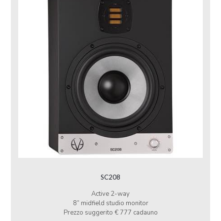
SC208
Active 2-way
8” midfield studio monitor
Prezzo suggerito € 777 cadauno