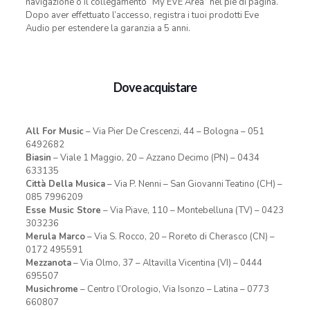
navigazione o il collegamento “My EVE Area” nel piè di pagina.
Dopo aver effettuato l’accesso, registra i tuoi prodotti Eve
Audio per estendere la garanzia a 5 anni.
Dove acquistare
All For Music
– Via Pier De Crescenzi, 44 – Bologna – 051
6492682
Biasin
– Viale 1 Maggio, 20 – Azzano Decimo (PN) – 0434
633135
Città Della Musica
– Via P. Nenni – San Giovanni Teatino (CH) –
085 7996209
Esse Music Store
– Via Piave, 110 – Montebelluna (TV) – 0423
303236
Merula Marco
– Via S. Rocco, 20 – Roreto di Cherasco (CN) –
0172 495591
Mezzanota
– Via Olmo, 37 – Altavilla Vicentina (VI) – 0444
695507
Musichrome
– Centro l’Orologio, Via Isonzo – Latina – 0773
660807