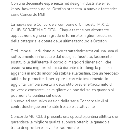
Con una decennale esperienza nel design industriale e nel
know-how tecnologico, Ortofon presenta la nuova e fantastica
serie Concorde MkII.
La nuova serie Concorde si compone di 5 modelli: MIX, DJ,
CLUB, SCRATCH e DIGITAL. Cinque testine per altrettante
applicazioni, ognuna in grado di fornire le migliori prestazioni
della categoria, e dotate delle ultime tecnologie Ortofon.
Tutti i modelli includono nuove caratteristiche tra cui una leva di
sollevamento rinforzata e dal design affusolato, facilmente
sostituibile dall’utente; il corpo di maggiori dimensioni, che
assicura una migliore stabilità durante il tracking; la puntina si
aggancia in modo ancor più stabile alla testina, con un feedback
tattile che permette di percepire il corretto inserimento. In
aggiunta, l’ampia apertura dello stilo previene l’accumulo di
polvere e consente una migliore visione del solco quando si
posiziona la puntina sul disco.
Il nuovo ed esclusivo design della serie Concorde MkII si
contraddistingue per lo stile fresco e accattivante.
Concorde MkII CLUB presenta una speciale puntina ellittica che
garantisce la migliore qualità suonora ottenibile quando si
tratta di riprodurre un vinile tradizionale.