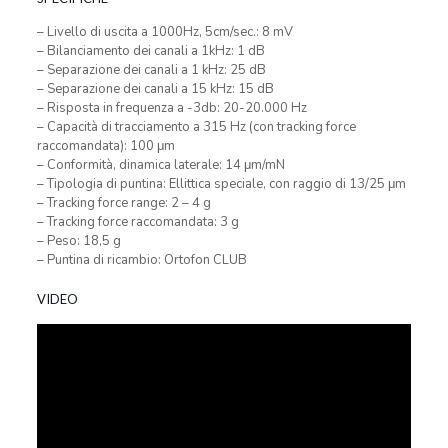
– Livello di uscita a 1000Hz, 5cm/sec.: 8 mV
– Bilanciamento dei canali a 1kHz: 1 dB
– Separazione dei canali a 1 kHz: 25 dB
– Separazione dei canali a 15 kHz: 15 dB
– Risposta in frequenza a -3db: 20-20.000 Hz
– Capacità di tracciamento a 315 Hz (con tracking force
raccomandata): 100 μm
– Conformità, dinamica laterale: 14 μm/mN
– Tipologia di puntina: Ellittica speciale, con raggio di 13/25 μm
– Tracking force range: 2 – 4 g
– Tracking force raccomandata: 3 g
– Peso: 18,5 g
– Puntina di ricambio: Ortofon CLUB
VIDEO