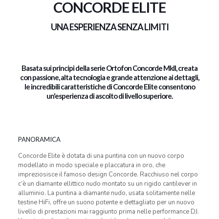
CONCORDE ELITE
UNA ESPERIENZA SENZA LIMITI
Basata sui principi della serie Ortofon Concorde MkII, creata
con passione, alta tecnologia e grande attenzione ai dettagli,
le incredibili caratteristiche di Concorde Elite consentono
un'esperienza di ascolto di livello superiore.
PANORAMICA
Concorde Elite è dotata di una puntina con un nuovo corpo
modellato in modo speciale e placcatura in oro, che
impreziosisce il famoso design Concorde. Racchiuso nel corpo
c’è un diamante ellittico nudo montato su un rigido cantilever in
alluminio. La puntina a diamante nudo, usata solitamente nelle
testine HiFi, offre un suono potente e dettagliato per un nuovo
livello di prestazioni mai raggiunto prima nelle performance DJ.