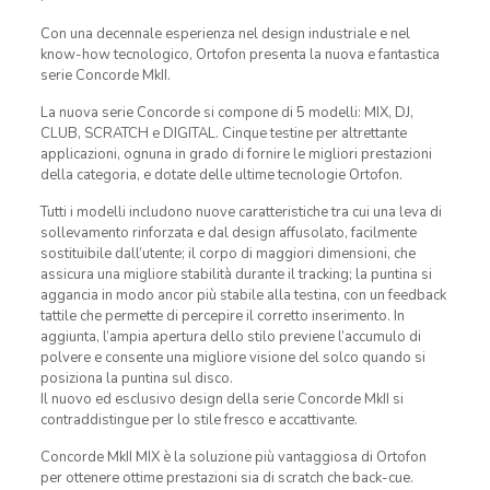
Con una decennale esperienza nel design industriale e nel
know-how tecnologico, Ortofon presenta la nuova e fantastica
serie Concorde MkII.
La nuova serie Concorde si compone di 5 modelli: MIX, DJ,
CLUB, SCRATCH e DIGITAL. Cinque testine per altrettante
applicazioni, ognuna in grado di fornire le migliori prestazioni
della categoria, e dotate delle ultime tecnologie Ortofon.
Tutti i modelli includono nuove caratteristiche tra cui una leva di
sollevamento rinforzata e dal design affusolato, facilmente
sostituibile dall’utente; il corpo di maggiori dimensioni, che
assicura una migliore stabilità durante il tracking; la puntina si
aggancia in modo ancor più stabile alla testina, con un feedback
tattile che permette di percepire il corretto inserimento. In
aggiunta, l’ampia apertura dello stilo previene l’accumulo di
polvere e consente una migliore visione del solco quando si
posiziona la puntina sul disco.
Il nuovo ed esclusivo design della serie Concorde MkII si
contraddistingue per lo stile fresco e accattivante.
Concorde MkII MIX è la soluzione più vantaggiosa di Ortofon
per ottenere ottime prestazioni sia di scratch che back-cue.