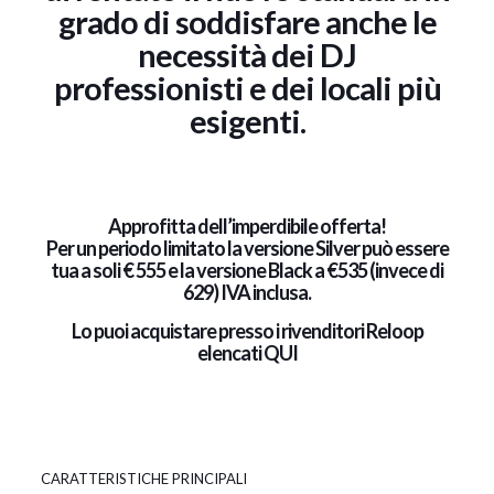
grado di soddisfare anche le
necessità dei DJ
professionisti e dei locali più
esigenti.
Approfitta dell’imperdibile offerta!
Per un periodo limitato la versione Silver può essere
tua a soli € 555 e la versione Black a €535 (invece di
629) IVA inclusa.
Lo puoi acquistare presso i rivenditori Reloop
elencati QUI
CARATTERISTICHE PRINCIPALI