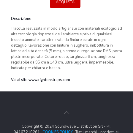
ACQUISTA
Descrizione
Tracolla realizzata in modo artigianale con materiali ecologici ad
alta tecnologia rispettosi dell’ambiente e priva di qualsiasi
tessuto animale, caratterizzata da finiture curate in ogni
dettaglio, lavorazione con finiture in sughero, imbottitura in
lattice ad alta densità (5 mm), sistema di regolazione RAS, porta
plettri incorporato. Colore rosso, larghezza 6 cm, lunghezza
regolabile da 95 cm a 143 cm, ultra leggera, impermeabile.
Indicata per chitarra e basso.
Vai al sito www.rightonstraps.com
Copyright © 2024 Soundwave Distribution Srl - P.I.
04167210261 |
COOKIES POLICY
| Tutti i marchi, i prodotti e i