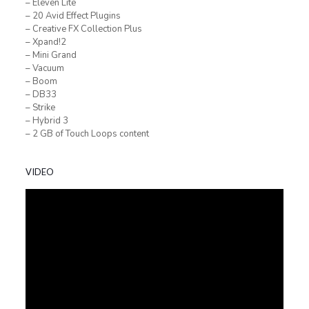
– Eleven Lite
– 20 Avid Effect Plugins
– Creative FX Collection Plus
– Xpand!2
– Mini Grand
– Vacuum
– Boom
– DB33
– Strike
– Hybrid 3
– 2 GB of Touch Loops content
VIDEO