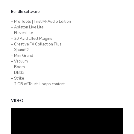
Bundle software
– Pro Tools | First M-Audio Edition
– Ableton Live Lite
– Eleven Lite
– 20 Avid Effect Plugins
– Creative FX Collection Plus
– Xpand!2
– Mini Grand
– Vacuum
– Boom
– DB33
– Strike
– 2 GB of Touch Loops content
VIDEO