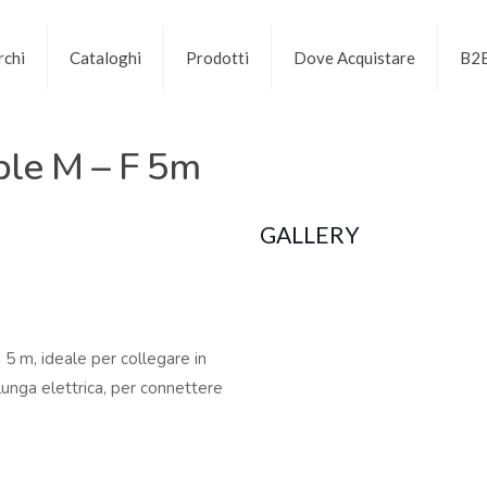
chi
Cataloghi
Prodotti
Dove Acquistare
B2
ble M – F 5m
GALLERY
5 m, ideale per collegare in
olunga elettrica, per connettere