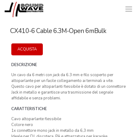
CX410-6 Cable 6.3M-Open 6mBulk
ACQUISTA
DESCRIZIONE
Un cavo da 6 metri con jack da 6.3 mm e filo scoperto per
altoparlante per un facile collegamento ai terminali a vite.
Questo cavo per altoparlanti flessibile è dotato di un connettore
Jack in metallo e garantisce una trasmissione del segnale
affidabile e senza problemi.
CARATTERISTICHE
Cavo altoparlante flessibile
Colore nero
1x connettore mono jack in metallo da 6,3 mm
Ideale per DJ, discoteca, PA e attrezzatura per karaoke