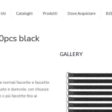
chi
Cataloghi
Prodotti
Dove Acquistare
B2
0pcs black
GALLERY
le normali fascette e fascette.
obusto e durevole, con chiusura
e o più fascette fino al