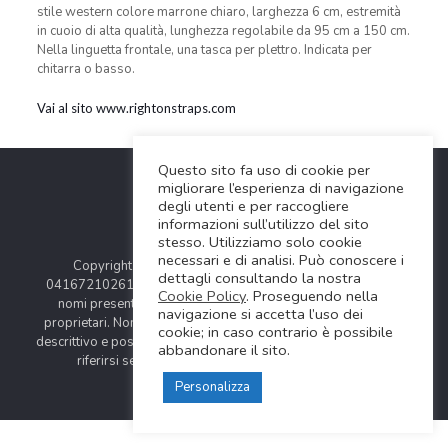
stile western colore marrone chiaro, larghezza 6 cm, estremità
in cuoio di alta qualità, lunghezza regolabile da 95 cm a 150 cm.
Nella linguetta frontale, una tasca per plettro. Indicata per
chitarra o basso.
Vai al sito www.rightonstraps.com
Questo sito fa uso di cookie per
migliorare l’esperienza di navigazione
degli utenti e per raccogliere
informazioni sull’utilizzo del sito
stesso. Utilizziamo solo cookie
necessari e di analisi. Può conoscere i
Copyright © 2024 Soundwave Distribution Srl - P.I.
dettagli consultando la nostra
04167210261 |
COOKIES POLICY
| Tutti i marchi, i prodotti e i
Cookie Policy
. Proseguendo nella
nomi presentati in questo sito sono registrati dai legittimi
navigazione si accetta l’uso dei
proprietari. Nomi e caratteristiche sono citati solamente al fine
cookie; in caso contrario è possibile
descrittivo e possono variare senza obbligo di preavviso, quindi
abbandonare il sito.
riferirsi sempre ai siti web dei rispettivi costruttori.
Personalizza