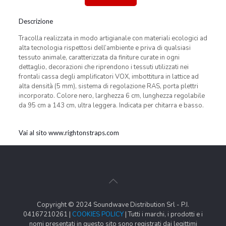
Descrizione
Tracolla realizzata in modo artigianale con materiali ecologici ad
alta tecnologia rispettosi dell’ambiente e priva di qualsiasi
tessuto animale, caratterizzata da finiture curate in ogni
dettaglio, decorazioni che riprendono i tessuti utilizzati nei
frontali cassa degli amplificatori VOX, imbottitura in lattice ad
alta densità (5 mm), sistema di regolazione RAS, porta plettri
incorporato. Colore nero, larghezza 6 cm, lunghezza regolabile
da 95 cm a 143 cm, ultra leggera. Indicata per chitarra e basso.
Vai al sito www.rightonstraps.com
Copyright © 2024 Soundwave Distribution Srl - P.I.
04167210261 |
COOKIES POLICY
| Tutti i marchi, i prodotti e i
nomi presentati in questo sito sono registrati dai legittimi