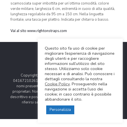
scamosciata super imbottita per un’ottima comodità, colore
verde militare, larghezza 6 cm, estremità in cuoio di alta qualità,
lunghezza regolabile da 95 cm a 150 cm. Nella linguetta
frontale, una tasca per plettro. Indicata per chitarra o basso.
Vai al sito www.rightonstraps.com
Questo sito fa uso di cookie per
migliorare l’esperienza di navigazione
degli utenti e per raccogliere
informazioni sull’utilizzo del sito
stesso. Utilizziamo solo cookie
necessari e di analisi. Può conoscere i
Copyright © 2024 Soundwave Distribution Srl - P.I.
dettagli consultando la nostra
04167210261 |
COOKIES POLICY
| Tutti i marchi, i prodotti e i
Cookie Policy
. Proseguendo nella
nomi presentati in questo sito sono registrati dai legittimi
navigazione si accetta l’uso dei
proprietari. Nomi e caratteristiche sono citati solamente al fine
cookie; in caso contrario è possibile
descrittivo e possono variare senza obbligo di preavviso, quindi
abbandonare il sito.
riferirsi sempre ai siti web dei rispettivi costruttori.
Personalizza