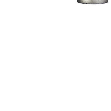
Copyright © 2024 Soundwave Distribution Srl - P.I. 
proprietari. Nomi e caratteristiche sono citati solamente
costruttori.
Caratteristiche
Risposta in frequenza: 30Hz – 15kHz
Diagramma polare: Cardioide
Max SPL (fpre 0.5% THD @ 1,000Hz): 145dB (con 
Alimentazione: Phantom power a 48V ±4V
Connettore: XLR
Attenuatore selezionabile: -15dB
Include: Supporto in metallo per batteria, mic cli