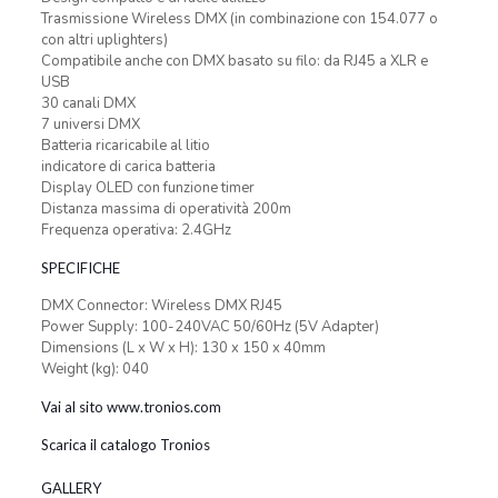
Trasmissione Wireless DMX (in combinazione con 154.077 o
con altri uplighters)
Compatibile anche con DMX basato su filo: da RJ45 a XLR e
USB
30 canali DMX
7 universi DMX
Batteria ricaricabile al litio
indicatore di carica batteria
Display OLED con funzione timer
Distanza massima di operatività 200m
Frequenza operativa: 2.4GHz
SPECIFICHE
DMX Connector: Wireless DMX RJ45
Power Supply: 100-240VAC 50/60Hz (5V Adapter)
Dimensions (L x W x H): 130 x 150 x 40mm
Weight (kg): 040
Vai al sito www.tronios.com
Scarica il catalogo Tronios
GALLERY