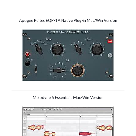
Apogee Pultec EQP-1A Native Plug-in Mac/Win Version
Melodyne 5 Essentials Mac/Win Version