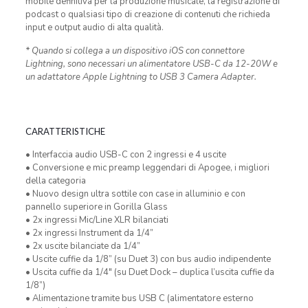
mobile definitiva per la produzione musicale, la registrazione di
podcast o qualsiasi tipo di creazione di contenuti che richieda
input e output audio di alta qualità.
* Quando si collega a un dispositivo iOS con connettore
Lightning, sono necessari un alimentatore USB-C da 12-20W e
un adattatore Apple Lightning to USB 3 Camera Adapter.
CARATTERISTICHE
• Interfaccia audio USB-C con 2 ingressi e 4 uscite
• Conversione e mic preamp leggendari di Apogee, i migliori
della categoria
• Nuovo design ultra sottile con case in alluminio e con
pannello superiore in Gorilla Glass
• 2x ingressi Mic/Line XLR bilanciati
• 2x ingressi Instrument da 1/4”
• 2x uscite bilanciate da 1/4”
• Uscite cuffie da 1/8” (su Duet 3) con bus audio indipendente
• Uscita cuffie da 1/4″ (su Duet Dock – duplica l’uscita cuffie da
1/8”)
• Alimentazione tramite bus USB C (alimentatore esterno