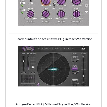
Clearmountain’s Spaces Native Plug-in Mac/Win Version
Apogee Pultec MEQ-5 Native Plug-in Mac/Win Version