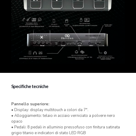
Specifiche tecniche
Pannello superiore:
• Display: display multitouch a colori da 7″.
• Alloggiamento: telaio in acciaio verniciato a polvere nero
opaco
• Pedali: 8 pedali in alluminio pressofuso con finitura satinata
grigio titanio e indicatori di stato LED RGB