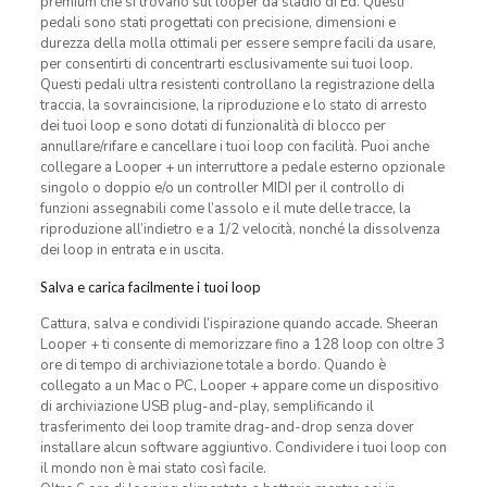
premium che si trovano sul looper da stadio di Ed. Questi
pedali sono stati progettati con precisione, dimensioni e
durezza della molla ottimali per essere sempre facili da usare,
per consentirti di concentrarti esclusivamente sui tuoi loop.
Questi pedali ultra resistenti controllano la registrazione della
traccia, la sovraincisione, la riproduzione e lo stato di arresto
dei tuoi loop e sono dotati di funzionalità di blocco per
annullare/rifare e cancellare i tuoi loop con facilità. Puoi anche
collegare a Looper + un interruttore a pedale esterno opzionale
singolo o doppio e/o un controller MIDI per il controllo di
funzioni assegnabili come l’assolo e il mute delle tracce, la
riproduzione all’indietro e a 1/2 velocità, nonché la dissolvenza
dei loop in entrata e in uscita.
Salva e carica facilmente i tuoi loop
Cattura, salva e condividi l’ispirazione quando accade. Sheeran
Looper + ti consente di memorizzare fino a 128 loop con oltre 3
ore di tempo di archiviazione totale a bordo. Quando è
collegato a un Mac o PC, Looper + appare come un dispositivo
di archiviazione USB plug-and-play, semplificando il
trasferimento dei loop tramite drag-and-drop senza dover
installare alcun software aggiuntivo. Condividere i tuoi loop con
il mondo non è mai stato così facile.