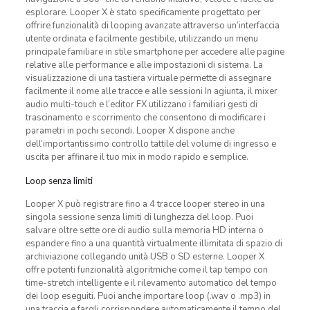
esplorare. Looper X è stato specificamente progettato per
offrire funzionalità di looping avanzate attraverso un’interfaccia
utente ordinata e facilmente gestibile, utilizzando un menu
principale familiare in stile smartphone per accedere alle pagine
relative alle performance e alle impostazioni di sistema. La
visualizzazione di una tastiera virtuale permette di assegnare
facilmente il nome alle tracce e alle sessioni In agiunta, il mixer
audio multi-touch e l’editor FX utilizzano i familiari gesti di
trascinamento e scorrimento che consentono di modificare i
parametri in pochi secondi. Looper X dispone anche
dell’importantissimo controllo tattile del volume di ingresso e
uscita per affinare il tuo mix in modo rapido e semplice.
Loop senza limiti
Looper X può registrare fino a 4 tracce looper stereo in una
singola sessione senza limiti di lunghezza del loop. Puoi
salvare oltre sette ore di audio sulla memoria HD interna o
espandere fino a una quantità virtualmente illimitata di spazio di
archiviazione collegando unità USB o SD esterne. Looper X
offre potenti funzionalità algoritmiche come il tap tempo con
time-stretch intelligente e il rilevamento automatico del tempo
dei loop eseguiti. Puoi anche importare loop (.wav o .mp3) in
una traccia e fargli corrispondere automaticamente il tempo del