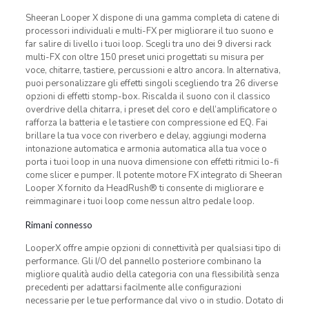
Sheeran Looper X dispone di una gamma completa di catene di
processori individuali e multi-FX per migliorare il tuo suono e
far salire di livello i tuoi loop. Scegli tra uno dei 9 diversi rack
multi-FX con oltre 150 preset unici progettati su misura per
voce, chitarre, tastiere, percussioni e altro ancora. In alternativa,
puoi personalizzare gli effetti singoli scegliendo tra 26 diverse
opzioni di effetti stomp-box. Riscalda il suono con il classico
overdrive della chitarra, i preset del coro e dell’amplificatore o
rafforza la batteria e le tastiere con compressione ed EQ. Fai
brillare la tua voce con riverbero e delay, aggiungi moderna
intonazione automatica e armonia automatica alla tua voce o
porta i tuoi loop in una nuova dimensione con effetti ritmici lo-fi
come slicer e pumper. Il potente motore FX integrato di Sheeran
Looper X fornito da HeadRush® ti consente di migliorare e
reimmaginare i tuoi loop come nessun altro pedale loop.
Rimani connesso
LooperX offre ampie opzioni di connettività per qualsiasi tipo di
performance. Gli I/O del pannello posteriore combinano la
migliore qualità audio della categoria con una flessibilità senza
precedenti per adattarsi facilmente alle configurazioni
necessarie per le tue performance dal vivo o in studio. Dotato di