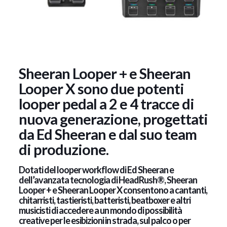
Sheeran Looper + e Sheeran
Looper X sono due potenti
looper pedal a 2 e 4 tracce di
nuova generazione, progettati
da Ed Sheeran e dal suo team
di produzione.
Dotati del looper workflow di Ed Sheeran e
dell’avanzata tecnologia di HeadRush®, Sheeran
Looper + e Sheeran Looper X consentono a cantanti,
chitarristi, tastieristi, batteristi, beatboxer e altri
musicisti di accedere a un mondo di possibilità
creative per le esibizioni in strada, sul palco o per