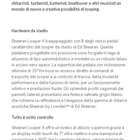
chitarristi, tastieristi, batteristi, beatboxer e altri musicisti un
mondo di nuove e creative possibilità di looping.
Hardware da stadio
Sheeran Looper X è equipaggiato con 8 degli stessi pedali
caratteristici del looper da stadio di Ed Sheeran. Queste
pedaliere progettate con precisione sono forgiate in lega di
alluminio di tipo automobilistico e montate su un robusto telaio
in acciaio nero opaco. La superficie del pedale con inclinazione
ottimale di 15° fornisce un accesso diretto ai comandi di
trasporto del looper e ai controlli di traccia, della modalità
performance e delle funzioni di remix, per un funzionamento
istintivo e prestazioni fluide. Gli splendidi profili sagomati dei
pannelli laterali presentano una finitura satinata grigio titanio,
che richiama la raffinatezza e l’eleganza della gamma di chitarre
acustiche Sheeran by Lowden™ di Ed Sheeran.
Tutto è sotto controllo
Sheeran Looper X offre un livello di utilizzo superiore grazie a
un display multi-touch da 7″ ultra reattivo e una manopola di
navigazione a 360° che lo rendono intuitivo, veloce e facile da