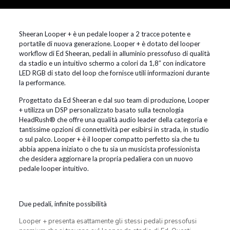
Sheeran Looper + è un pedale looper a 2 tracce potente e
portatile di nuova generazione. Looper + è dotato del looper
workflow di Ed Sheeran, pedali in alluminio pressofuso di qualità
da stadio e un intuitivo schermo a colori da 1,8″ con indicatore
LED RGB di stato del loop che fornisce utili informazioni durante
la performance.
Progettato da Ed Sheeran e dal suo team di produzione, Looper
+ utilizza un DSP personalizzato basato sulla tecnologia
HeadRush® che offre una qualità audio leader della categoria e
tantissime opzioni di connettività per esibirsi in strada, in studio
o sul palco. Looper + è il looper compatto perfetto sia che tu
abbia appena iniziato o che tu sia un musicista professionista
che desidera aggiornare la propria pedaliera con un nuovo
pedale looper intuitivo.
Due pedali, infinite possibilità
Looper + presenta esattamente gli stessi pedali pressofusi