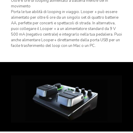
Oltre 6 ore di looping alimentato a batteria mentre sei in
movimento
Porta le tue abilità di looping in viaggio. Looper + può essere
alimentato per oltre 6 ore da un singolo set di quattro batterie
AA, perfette per concerti e spettacoli di strada. In alternativa,
puoi collegare il Looper + a un alimentatore standard da 9 V
500 mA (negativo centrale) e integrarlo nella tua pedaliera. Puoi
anche alimentare Looper+ direttamente dalla porta USB per un
facile trasferimento del loop con un Mac o un PC.