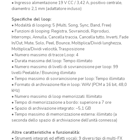
• Ingresso alimentazione 19 V CC / 3,42 A, positivo centrale,
diamentro 2,1 mm (adattatore incluso)
Specifiche del loop:
• Modalità di looping: 5 (Multi, Song, Sync, Band, Free)
• Funzioni di looping: Registra, Sovraincidi, Riproduci,
Interrompi, Annulla, Cancella traccia, Cancella tutto, Inverti, Fade
In/Out, Mute, Solo, Peel, Bounce, Moltiplica/Dividi lunghezza,
Moltiplica/Dividi velocità, Trasposizione
• Numero massimo di tracce Loop: 4
• Durata massima del loop: Tempo illimitato
• Numero massimo di livelli di sovraincisione per loop: 99
livelli Peelable / Bouncing illimitato
• Tempo massimo di sovraincisione per loop: Tempo illimitato
• Formato di archiviazione file in loop: WAV (PCM a 16 bit, 48,0
kHz)
• Numero massimo di loop memorizzati: Illimitato
• Tempo di memorizzazione a bordo: superiore a 7 ore
• Spazio di archiviazione integrato: ~5,1 GB
• Tempo massimo di memorizzazione esterna: illimitato (a
seconda dello spazio di archiviazione dell’unità connessa)
Altre caratteristiche e funzionalità:
• Strumenti integrati ed effetti vocali: 9 diversi tipi di multi-FX