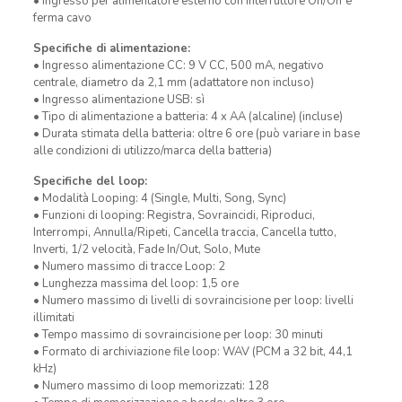
• Ingresso per alimentatore esterno con interruttore On/Off e
ferma cavo
Specifiche di alimentazione:
• Ingresso alimentazione CC: 9 V CC, 500 mA, negativo
centrale, diametro da 2,1 mm (adattatore non incluso)
• Ingresso alimentazione USB: sì
• Tipo di alimentazione a batteria: 4 x AA (alcaline) (incluse)
• Durata stimata della batteria: oltre 6 ore (può variare in base
alle condizioni di utilizzo/marca della batteria)
Specifiche del loop:
• Modalità Looping: 4 (Single, Multi, Song, Sync)
• Funzioni di looping: Registra, Sovraincidi, Riproduci,
Interrompi, Annulla/Ripeti, Cancella traccia, Cancella tutto,
Inverti, 1/2 velocità, Fade In/Out, Solo, Mute
• Numero massimo di tracce Loop: 2
• Lunghezza massima del loop: 1,5 ore
• Numero massimo di livelli di sovraincisione per loop: livelli
illimitati
• Tempo massimo di sovraincisione per loop: 30 minuti
• Formato di archiviazione file loop: WAV (PCM a 32 bit, 44,1
kHz)
• Numero massimo di loop memorizzati: 128