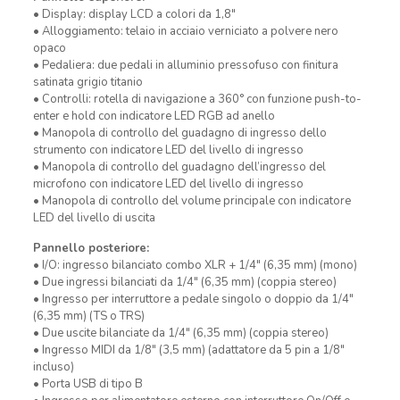
• Display: display LCD a colori da 1,8″
• Alloggiamento: telaio in acciaio verniciato a polvere nero
opaco
• Pedaliera: due pedali in alluminio pressofuso con finitura
satinata grigio titanio
• Controlli: rotella di navigazione a 360° con funzione push-to-
enter e hold con indicatore LED RGB ad anello
• Manopola di controllo del guadagno di ingresso dello
strumento con indicatore LED del livello di ingresso
• Manopola di controllo del guadagno dell’ingresso del
microfono con indicatore LED del livello di ingresso
• Manopola di controllo del volume principale con indicatore
LED del livello di uscita
Pannello posteriore:
• I/O: ingresso bilanciato combo XLR + 1/4″ (6,35 mm) (mono)
• Due ingressi bilanciati da 1/4″ (6,35 mm) (coppia stereo)
• Ingresso per interruttore a pedale singolo o doppio da 1/4″
(6,35 mm) (TS o TRS)
• Due uscite bilanciate da 1/4″ (6,35 mm) (coppia stereo)
• Ingresso MIDI da 1/8″ (3,5 mm) (adattatore da 5 pin a 1/8″
incluso)
• Porta USB di tipo B