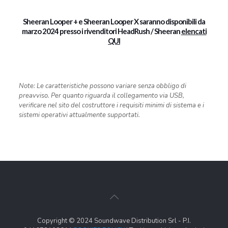
Sheeran Looper + e Sheeran Looper X saranno disponibili da
marzo 2024 presso i rivenditori HeadRush / Sheeran
elencati
QUI
Note: Le caratteristiche possono variare senza obbligo di
preavviso. Per quanto riguarda il collegamento via USB,
verificare nel sito del costruttore i requisiti minimi di sistema e i
sistemi operativi attualmente supportati.
Copyright © 2024 Soundwave Distribution Srl - P.I.