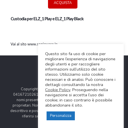
ACQUISTA
Custodia per ELZ_1 Play e ELZ_1 Play Black
Vai al sito www.sonicware.jp
Questo sito fa uso di cookie per
migliorare l’esperienza di navigazione
degli utenti e per raccogliere
informazioni sull’utilizzo del sito
stesso. Utilizziamo solo cookie
necessari e di analisi. Può conoscere i
dettagli consultando la nostra
Copyright © 2024 Soundwave Distribution Srl - P.I.
Cookie Policy
. Proseguendo nella
navigazione si accetta l’uso dei
04167210261 |
COOKIES POLICY
| Tutti i marchi, i prodotti e i
cookie; in caso contrario è possibile
nomi presentati in questo sito sono registrati dai legittimi
abbandonare il sito.
proprietari. Nomi e caratteristiche sono citati solamente al fine
descrittivo e possono variare senza obbligo di preavviso, quindi
Personalizza
riferirsi sempre ai siti web dei rispettivi costruttori.