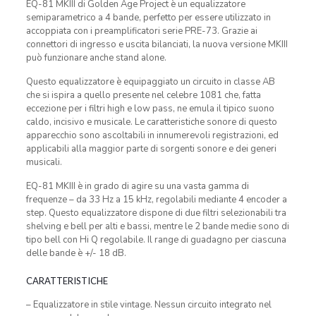
EQ-81 MKIII di Golden Age Project è un equalizzatore
semiparametrico a 4 bande, perfetto per essere utilizzato in
accoppiata con i preamplificatori serie PRE-73. Grazie ai
connettori di ingresso e uscita bilanciati, la nuova versione MKIII
può funzionare anche stand alone.
Questo equalizzatore è equipaggiato un circuito in classe AB
che si ispira a quello presente nel celebre 1081 che, fatta
eccezione per i filtri high e low pass, ne emula il tipico suono
caldo, incisivo e musicale. Le caratteristiche sonore di questo
apparecchio sono ascoltabili in innumerevoli registrazioni, ed
applicabili alla maggior parte di sorgenti sonore e dei generi
musicali.
EQ-81 MKIII è in grado di agire su una vasta gamma di
frequenze – da 33 Hz a 15 kHz, regolabili mediante 4 encoder a
step. Questo equalizzatore dispone di due filtri selezionabili tra
shelving e bell per alti e bassi, mentre le 2 bande medie sono di
tipo bell con Hi Q regolabile. Il range di guadagno per ciascuna
delle bande è +/- 18 dB.
CARATTERISTICHE
– Equalizzatore in stile vintage. Nessun circuito integrato nel