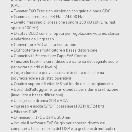
• Woofer da 4″ (100 mm) con diaframma in alluminio rivestito
(CAL)
• Tweeter EXO Precision AirMotion con guida d’onda GDC
• Gamma di frequenza 54 Hz – 24.000 Hz
• Livello massimo di pressione sonora 108 dB spl (1 m, half
space >100 Hz)
• Display OLED con manopola per regolazione volume, stanza
e selezione dell’ingresso
• Convertitore A/D ad alta risoluzione
• DSP potente e amplificatore a bassa distorsione
• Connettività Ethernet per l’app EVE Control
• Funzione fade-in sicura (dissolvenza lenta del segnale audio
per evitare picchi di livello)
• Logo illuminato per visualizzare lo stato del sistema
(sovraccarichi e altri stati operativi)
• Quattro supporti filettati M6 sul fondo dell’alloggiamento
• Bordi dell’alloggiamento arrotondati per ridurre la rifrazione
(involucro a bassa diffrazione)
• Un ingresso di linea XLR e RCA
• Ingresso e uscita S/PDIF coassiale (192 kHz / 24 bit)
• Ethernet RJ45
• Dimensioni: 171 x 194 x 250 mm
• Include il software EVE Origin per accesso diretto dal
computer a tutti i controlli del DSP e la gestione di molteplici