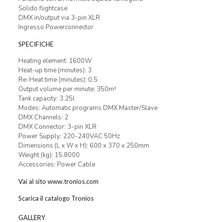
Solido flightcase
DMX in/output via 3-pin XLR
Ingresso Powerconnector
SPECIFICHE
Heating element: 1600W
Heat-up time (minutes): 3
Re-Heat time (minutes): 0.5
Output volume per minute: 350m³
Tank capacity: 3.25l
Modes: Automatic programs DMX Master/Slave
DMX Channels: 2
DMX Connector: 3-pin XLR
Power Supply: 220-240VAC 50Hz
Dimensions (L x W x H): 600 x 370 x 250mm
Weight (kg): 15.8000
Accessories: Power Cable
Vai al sito www.tronios.com
Scarica il catalogo Tronios
GALLERY