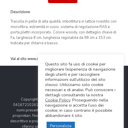
Descrizione
Tracolla in pelle di alta qualità, imbottitura in lattice rivestito con
microfibra, estremità in cuoio, sistema di regolazione RAS e
porta plettri incorporato. Colore woody, con dettaglio chiave di
Fa, larghezza 8 cm, lunghezza regolabile da 98 cm a 153 cm.
Indicata per chitarra e basso.
Vai al sito www.rightonstraps.com
Questo sito fa uso di cookie per
migliorare l’esperienza di navigazione
degli utenti e per raccogliere
informazioni sull’utilizzo del sito
stesso. Utilizziamo solo cookie
necessari e di analisi. Può conoscere i
dettagli consultando la nostra
Copyright © 2024 Soundwave Distribution Srl - P.I.
Cookie Policy
. Proseguendo nella
navigazione si accetta l’uso dei
04167210261 |
COOKIES POLICY
| Tutti i marchi, i prodotti e i
cookie; in caso contrario è possibile
nomi presentati in questo sito sono registrati dai legittimi
abbandonare il sito.
proprietari. Nomi e caratteristiche sono citati solamente al fine
descrittivo e possono variare senza obbligo di preavviso, quindi
Personalizza
riferirsi sempre ai siti web dei rispettivi costruttori.