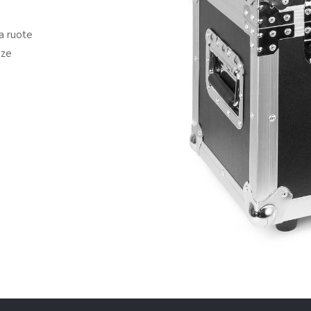
a ruote
uze