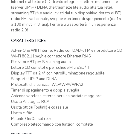
Internet e al lettore CD, Trento integra un lettore multimediale
(server UPnP / DLNA che trasmette file audio alla tua rete),
streaming BT (file audio inviati dal tuo dispositivo dotato di BT),
radio FM tradizionale, sveglie e un timer di spegnimento (da 15
a 180 minuti in 8 fasi). Ferrara ti trasporterà in un esperienza
radio 2.0!
CARATTERISTICHE
All-in-One WIFI Internet Radio con DAB+, FM e riproduttore CD
Wi-Fi 802.11b/g/n e connettore Ethernet RJ45
Ricevitore BT per Streaming audio
Lettore CD con slot e per schede MicroSD/TF
Display TFT da 2,4″ con retroilluminazione regolabile
Supporta UPnP and DLNA
Protocolli di sicurezza: WEP/WPA/WPA2
Timer di spegnimento e doppia sveglia
Antenna wireless esterna per una portata maggiore
Uscita Analogica RCA
Uscita ottica(Toslink) e coassiale
Uscita cuffie
Pulante On/Off sul retro
Compreso telecomando con funzioni complete