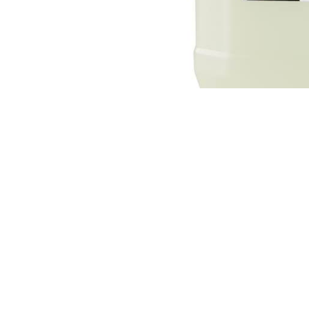
04167210261 |
COOKIES POLICY
| Tutti i marchi, i prodotti e i nomi 
 al fine descrittivo e possono variare senza obbligo di preavviso, qui