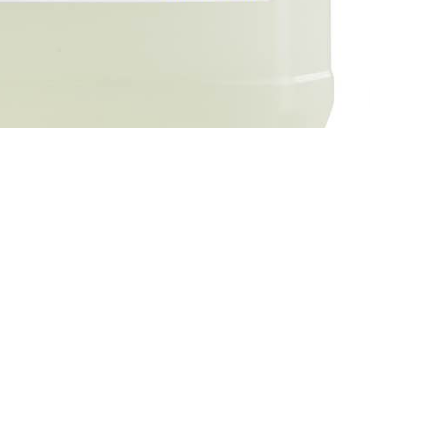
presentati in questo sito sono registrati dai legittimi
ndi riferirsi sempre ai siti web dei rispettivi