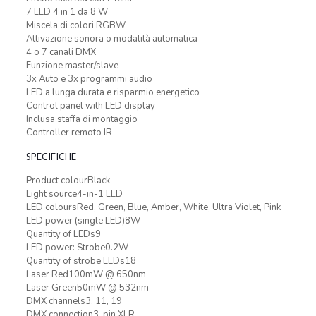
7 LED 4 in 1 da 8 W
Miscela di colori RGBW
Attivazione sonora o modalità automatica
4 o 7 canali DMX
Funzione master/slave
3x Auto e 3x programmi audio
LED a lunga durata e risparmio energetico
Control panel with LED display
Inclusa staffa di montaggio
Controller remoto IR
SPECIFICHE
Product colourBlack
Light source4-in-1 LED
LED coloursRed, Green, Blue, Amber, White, Ultra Violet, Pink
LED power (single LED)8W
Quantity of LEDs9
LED power: Strobe0.2W
Quantity of strobe LEDs18
Laser Red100mW @ 650nm
Laser Green50mW @ 532nm
DMX channels3, 11, 19
DMX connection3-pin XLR