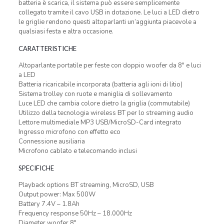
batteria è scarica, il sistema può essere semplicemente
collegato tramite il cavo USB in dotazione. Le luci a LED dietro
le griglie rendono questi altoparlanti un’aggiunta piacevole a
qualsiasi festa e altra occasione.
CARATTERISTICHE
Altoparlante portatile per feste con doppio woofer da 8″ e luci
a LED
Batteria ricaricabile incorporata (batteria agli ioni di litio)
Sistema trolley con ruote e maniglia di sollevamento
Luce LED che cambia colore dietro la griglia (commutabile)
Utilizzo della tecnologia wireless BT per lo streaming audio
Lettore multimediale MP3 USB/MicroSD-Card integrato
Ingresso microfono con effetto eco
Connessione ausiliaria
Microfono cablato e telecomando inclusi
SPECIFICHE
Playback options BT streaming, MicroSD, USB
Output power: Max 500W
Battery 7.4V – 1.8Ah
Frequency response 50Hz – 18.000Hz
Diameter woofer 8″