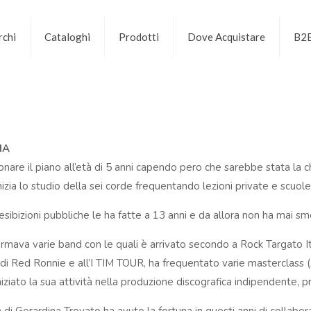
chi
Cataloghi
Prodotti
Dove Acquistare
B2
IA
uonare il piano all’età di 5 anni capendo pero che sarebbe stata la c
nizia lo studio della sei corde frequentando lezioni private e scuole
sibizioni pubbliche le ha fatte a 13 anni e da allora non ha mai smes
mava varie band con le quali è arrivato secondo a Rock Targato Ita
di Red Ronnie e all’I TIM TOUR, ha frequentato varie masterclass
iniziato la sua attività nella produzione discografica indipendente, 