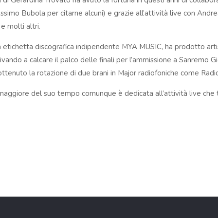
a di Gerardina Trovato ha avuto la fortuna in questi anni di collabor
simo Bubola per citarne alcuni) e grazie all’attività live con Andre
e molti altri.
a etichetta discografica indipendente MYA MUSIC, ha prodotto ar
rrivando a calcare il palco delle finali per l’ammissione a Sanremo 
ttenuto la rotazione di due brani in Major radiofoniche come Radio 
maggiore del suo tempo comunque è dedicata all’attività live che tr