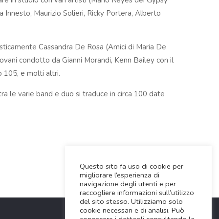
are in studio con vari artisti (Mario Reyes dei Gypsy
a Innesto, Maurizio Solieri, Ricky Portera, Alberto
tisticamente Cassandra De Rosa (Amici di Maria De
Giovani condotto da Gianni Morandi, Kenn Bailey con il
105, e molti altri.
a le varie band e duo si traduce in circa 100 date
Questo sito fa uso di cookie per
migliorare l’esperienza di
navigazione degli utenti e per
raccogliere informazioni sull’utilizzo
del sito stesso. Utilizziamo solo
cookie necessari e di analisi. Può