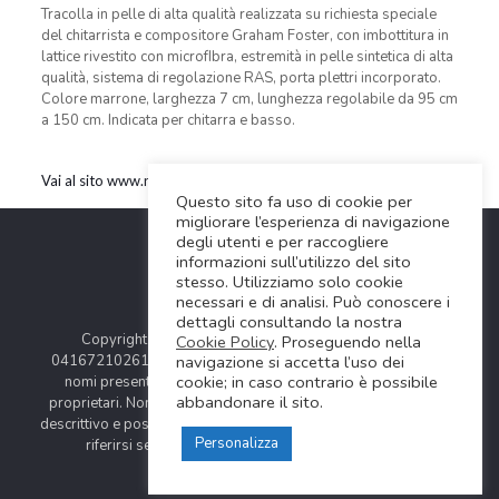
Tracolla in pelle di alta qualità realizzata su richiesta speciale
del chitarrista e compositore Graham Foster, con imbottitura in
lattice rivestito con microfIbra, estremità in pelle sintetica di alta
qualità, sistema di regolazione RAS, porta plettri incorporato.
Colore marrone, larghezza 7 cm, lunghezza regolabile da 95 cm
a 150 cm. Indicata per chitarra e basso.
Vai al sito www.rightonstraps.com
Questo sito fa uso di cookie per
migliorare l’esperienza di navigazione
degli utenti e per raccogliere
informazioni sull’utilizzo del sito
stesso. Utilizziamo solo cookie
necessari e di analisi. Può conoscere i
dettagli consultando la nostra
Copyright © 2024 Soundwave Distribution Srl - P.I.
Cookie Policy
. Proseguendo nella
navigazione si accetta l’uso dei
04167210261 |
COOKIES POLICY
| Tutti i marchi, i prodotti e i
cookie; in caso contrario è possibile
nomi presentati in questo sito sono registrati dai legittimi
abbandonare il sito.
proprietari. Nomi e caratteristiche sono citati solamente al fine
descrittivo e possono variare senza obbligo di preavviso, quindi
Personalizza
riferirsi sempre ai siti web dei rispettivi costruttori.